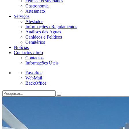
Feiras e Festividades
Gastronomia
Artesanato
Serviços
Atestados
Informações / Regulamentos
Análises das Águas
Canídeos e Felídeos
Cemitérios
Notícias
Contactos / Info
Contactos
Informações Úteis
Favoritos
WebMail
BackOffice