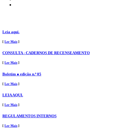
Leia aqui.
[
Ler Mais
]
CONSULTA - CADERNOS DE RECENSEAMENTO
[
Ler Mais
]
Boletim ● edição n.º 05
[
Ler Mais
]
LEIA AQUI.
[
Ler Mais
]
REGULAMENTOS INTERNOS
[
Ler Mais
]