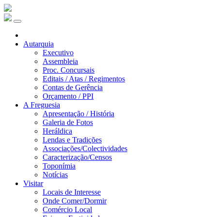
Autarquia
Executivo
Assembleia
Proc. Concursais
Editais / Atas / Regimentos
Contas de Gerência
Orçamento / PPI
A Freguesia
Apresentação / História
Galeria de Fotos
Heráldica
Lendas e Tradições
Associações/Colectividades
Caracterização/Censos
Toponímia
Notícias
Visitar
Locais de Interesse
Onde Comer/Dormir
Comércio Local