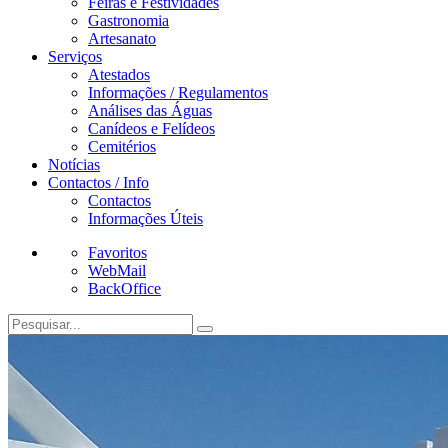
Feiras e Festividades
Gastronomia
Artesanato
Serviços
Atestados
Informações / Regulamentos
Análises das Águas
Canídeos e Felídeos
Cemitérios
Notícias
Contactos / Info
Contactos
Informações Úteis
Favoritos
WebMail
BackOffice