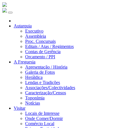
Autarquia
Executivo
Assembleia
Proc. Concursais
Editais / Atas / Regimentos
Contas de Gerência
Orçamento / PPI
A Freguesia
Apresentação / História
Galeria de Fotos
Heráldica
Lendas e Tradições
Associações/Colectividades
Caracterização/Censos
Toponímia
Notícias
Visitar
Locais de Interesse
Onde Comer/Dormir
Comércio Local