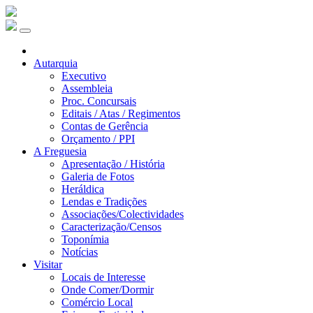
Autarquia
Executivo
Assembleia
Proc. Concursais
Editais / Atas / Regimentos
Contas de Gerência
Orçamento / PPI
A Freguesia
Apresentação / História
Galeria de Fotos
Heráldica
Lendas e Tradições
Associações/Colectividades
Caracterização/Censos
Toponímia
Notícias
Visitar
Locais de Interesse
Onde Comer/Dormir
Comércio Local