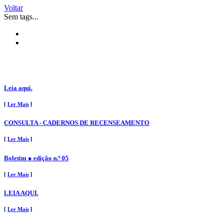
Voltar
Sem tags...
Leia aqui.
[
Ler Mais
]
CONSULTA - CADERNOS DE RECENSEAMENTO
[
Ler Mais
]
Boletim ● edição n.º 05
[
Ler Mais
]
LEIA AQUI.
[
Ler Mais
]