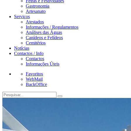
Feiras e Festividades
Gastronomia
Artesanato
Serviços
Atestados
Informações / Regulamentos
Análises das Águas
Canídeos e Felídeos
Cemitérios
Notícias
Contactos / Info
Contactos
Informações Úteis
Favoritos
WebMail
BackOffice