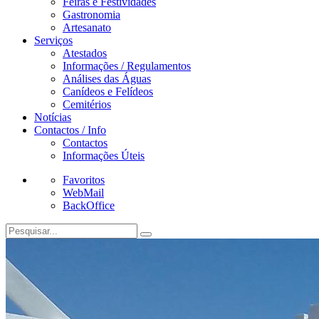
Feiras e Festividades
Gastronomia
Artesanato
Serviços
Atestados
Informações / Regulamentos
Análises das Águas
Canídeos e Felídeos
Cemitérios
Notícias
Contactos / Info
Contactos
Informações Úteis
Favoritos
WebMail
BackOffice