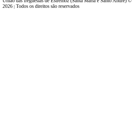
União das freguesias de Estremoz (Santa Maria e Santo André) ©
2026
Todos os direitos são reservados
|