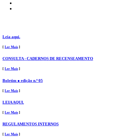
Leia aqui.
[
Ler Mais
]
CONSULTA - CADERNOS DE RECENSEAMENTO
[
Ler Mais
]
Boletim ● edição n.º 05
[
Ler Mais
]
LEIA AQUI.
[
Ler Mais
]
REGULAMENTOS INTERNOS
[
Ler Mais
]