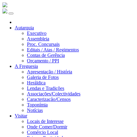
Autarquia
Executivo
Assembleia
Proc. Concursais
Editais / Atas / Regimentos
Contas de Gerência
Orçamento / PPI
A Freguesia
Apresentação / História
Galeria de Fotos
Heráldica
Lendas e Tradições
Associações/Colectividades
Caracterização/Censos
Toponímia
Notícias
Visitar
Locais de Interesse
Onde Comer/Dormir
Comércio Local