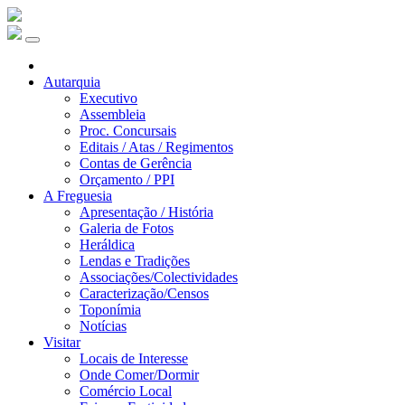
Autarquia
Executivo
Assembleia
Proc. Concursais
Editais / Atas / Regimentos
Contas de Gerência
Orçamento / PPI
A Freguesia
Apresentação / História
Galeria de Fotos
Heráldica
Lendas e Tradições
Associações/Colectividades
Caracterização/Censos
Toponímia
Notícias
Visitar
Locais de Interesse
Onde Comer/Dormir
Comércio Local