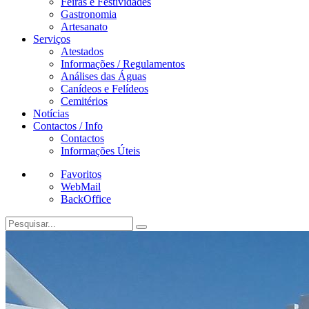
Feiras e Festividades
Gastronomia
Artesanato
Serviços
Atestados
Informações / Regulamentos
Análises das Águas
Canídeos e Felídeos
Cemitérios
Notícias
Contactos / Info
Contactos
Informações Úteis
Favoritos
WebMail
BackOffice