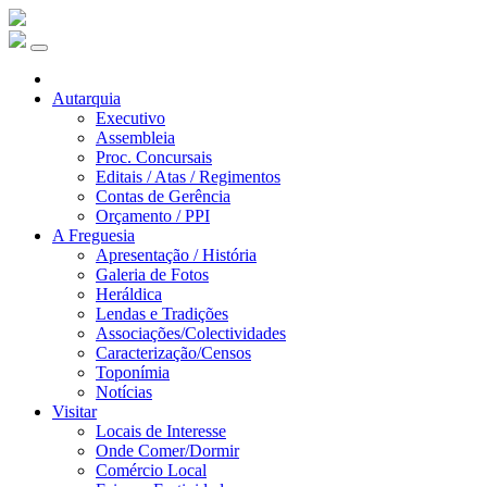
Autarquia
Executivo
Assembleia
Proc. Concursais
Editais / Atas / Regimentos
Contas de Gerência
Orçamento / PPI
A Freguesia
Apresentação / História
Galeria de Fotos
Heráldica
Lendas e Tradições
Associações/Colectividades
Caracterização/Censos
Toponímia
Notícias
Visitar
Locais de Interesse
Onde Comer/Dormir
Comércio Local