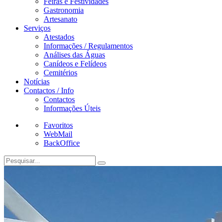
Feiras e Festividades
Gastronomia
Artesanato
Serviços
Atestados
Informações / Regulamentos
Análises das Águas
Canídeos e Felídeos
Cemitérios
Notícias
Contactos / Info
Contactos
Informações Úteis
Favoritos
WebMail
BackOffice