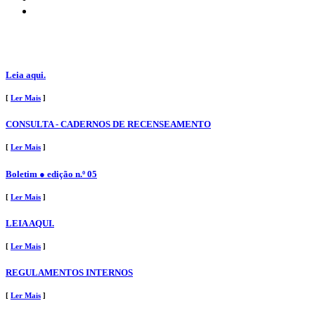
Leia aqui.
[
Ler Mais
]
CONSULTA - CADERNOS DE RECENSEAMENTO
[
Ler Mais
]
Boletim ● edição n.º 05
[
Ler Mais
]
LEIA AQUI.
[
Ler Mais
]
REGULAMENTOS INTERNOS
[
Ler Mais
]