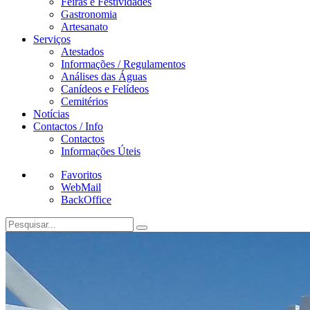
Feiras e Festividades
Gastronomia
Artesanato
Serviços
Atestados
Informações / Regulamentos
Análises das Águas
Canídeos e Felídeos
Cemitérios
Notícias
Contactos / Info
Contactos
Informações Úteis
Favoritos
WebMail
BackOffice