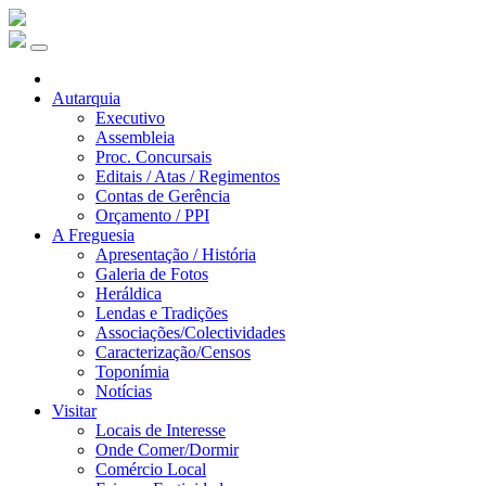
Autarquia
Executivo
Assembleia
Proc. Concursais
Editais / Atas / Regimentos
Contas de Gerência
Orçamento / PPI
A Freguesia
Apresentação / História
Galeria de Fotos
Heráldica
Lendas e Tradições
Associações/Colectividades
Caracterização/Censos
Toponímia
Notícias
Visitar
Locais de Interesse
Onde Comer/Dormir
Comércio Local