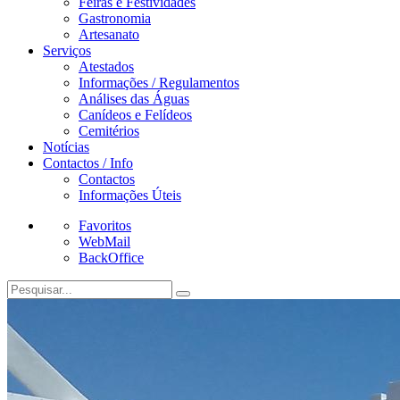
Feiras e Festividades
Gastronomia
Artesanato
Serviços
Atestados
Informações / Regulamentos
Análises das Águas
Canídeos e Felídeos
Cemitérios
Notícias
Contactos / Info
Contactos
Informações Úteis
Favoritos
WebMail
BackOffice