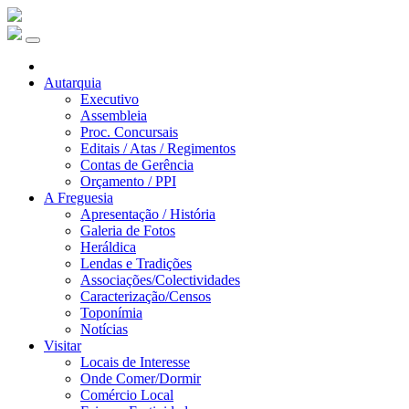
Autarquia
Executivo
Assembleia
Proc. Concursais
Editais / Atas / Regimentos
Contas de Gerência
Orçamento / PPI
A Freguesia
Apresentação / História
Galeria de Fotos
Heráldica
Lendas e Tradições
Associações/Colectividades
Caracterização/Censos
Toponímia
Notícias
Visitar
Locais de Interesse
Onde Comer/Dormir
Comércio Local